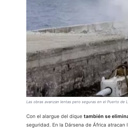
Las obras avanzan lentas pero seguras en el Puerto de L
Con el alargue del dique
también se elimina
seguridad. En la Dársena de África atracan l