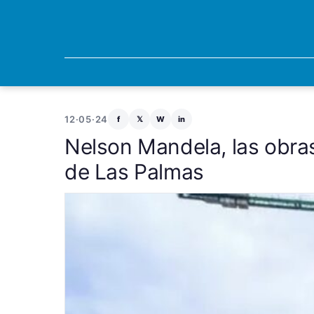
12·05·24
f
𝕏
W
in
Nelson Mandela, las obra
de Las Palmas