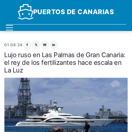
PUERTOS DE CANARIAS
01·06·24
f
𝕏
W
in
Lujo ruso en Las Palmas de Gran Canaria:
el rey de los fertilizantes hace escala en
La Luz