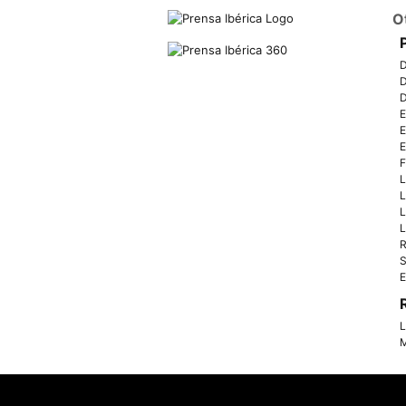
O
D
D
D
E
E
E
F
L
L
L
L
R
S
E
L
M