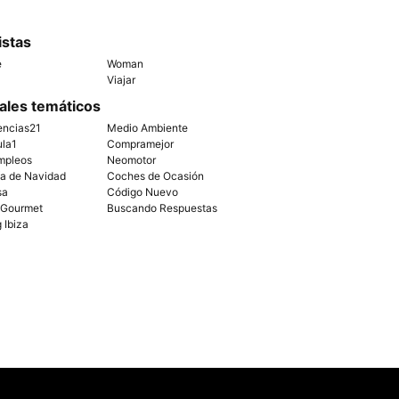
istas
e
Woman
Viajar
ales temáticos
encias21
Medio Ambiente
ula1
Compramejor
mpleos
Neomotor
ía de Navidad
Coches de Ocasión
sa
Código Nuevo
 Gourmet
Buscando Respuestas
g Ibiza