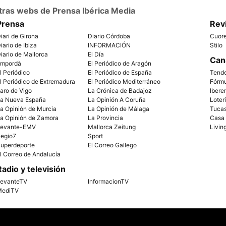
tras webs de Prensa Ibérica Media
Prensa
Rev
iari de Girona
Diario Córdoba
Cuor
iario de Ibiza
INFORMACIÓN
Stilo
iario de Mallorca
El Día
Can
mpordà
El Periódico de Aragón
l Periódico
El Periódico de España
Tend
l Periódico de Extremadura
El Periódico Mediterráneo
Fórm
aro de Vigo
La Crónica de Badajoz
Ibere
a Nueva España
La Opinión A Coruña
Loter
a Opinión de Murcia
La Opinión de Málaga
Tuca
a Opinión de Zamora
La Provincia
Casa
evante-EMV
Mallorca Zeitung
Livin
egio7
Sport
uperdeporte
El Correo Gallego
l Correo de Andalucía
Radio y televisión
evanteTV
InformacionTV
ediTV