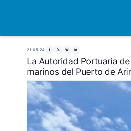
21·05·24
f
𝕏
W
in
La Autoridad Portuaria de
marinos del Puerto de Ar