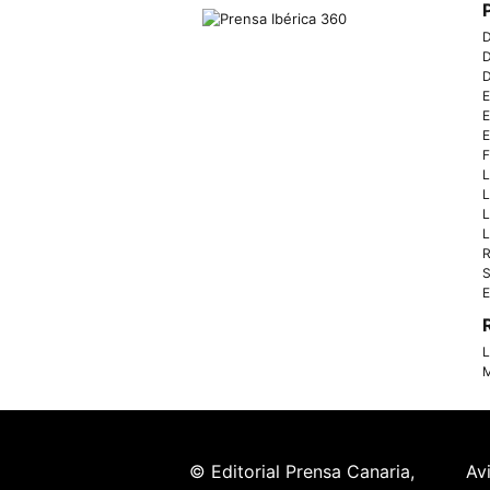
D
D
D
E
E
E
F
L
L
L
L
R
S
E
L
M
© Editorial Prensa Canaria,
Av