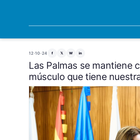
12·10·24
f
𝕏
W
in
Las Palmas se mantiene c
músculo que tiene nuestra