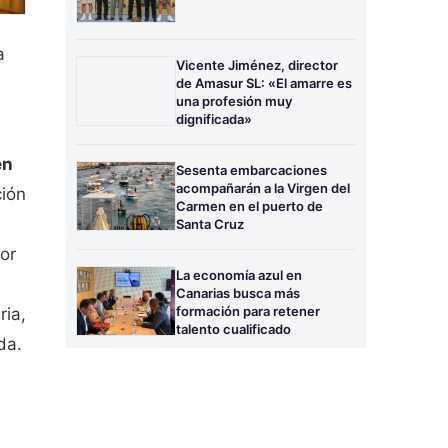
a
Vicente Jiménez, director
de Amasur SL: «El amarre es
una profesión muy
dignificada»
en
Sesenta embarcaciones
acompañarán a la Virgen del
ción
Carmen en el puerto de
Santa Cruz
por
La economía azul en
Canarias busca más
formación para retener
ria,
talento cualificado
da.