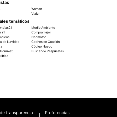
istas
e
Woman
Viajar
ales temáticos
encias21
Medio Ambiente
ula1
Compramejor
mpleos
Neomotor
ía de Navidad
Coches de Ocasión
sa
Código Nuevo
 Gourmet
Buscando Respuestas
g Ibiza
 de transparencia
Preferencias