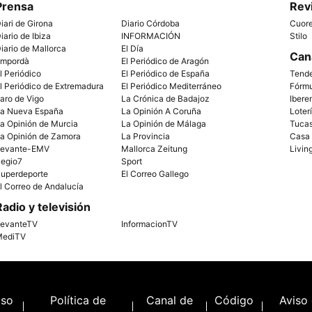
Prensa
Rev
iari de Girona
Diario Córdoba
Cuor
iario de Ibiza
INFORMACIÓN
Stilo
iario de Mallorca
El Día
Can
mpordà
El Periódico de Aragón
l Periódico
El Periódico de España
Tend
l Periódico de Extremadura
El Periódico Mediterráneo
Fórm
aro de Vigo
La Crónica de Badajoz
Ibere
a Nueva España
La Opinión A Coruña
Loter
a Opinión de Murcia
La Opinión de Málaga
Tuca
a Opinión de Zamora
La Provincia
Casa
evante-EMV
Mallorca Zeitung
Livin
egio7
Sport
uperdeporte
El Correo Gallego
l Correo de Andalucía
Radio y televisión
evanteTV
InformacionTV
ediTV
iso
Política de
Canal de
Código
Aviso