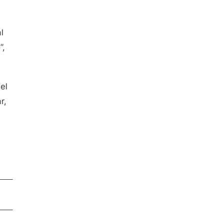
l
”,
el
r,