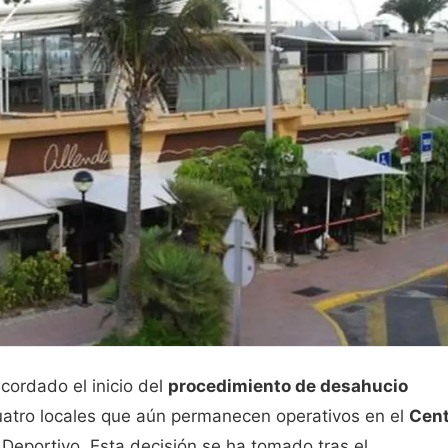
cordado el inicio del
procedimiento de desahucio
uatro locales que aún permanecen operativos en el
Cent
 Deportivo. Esta decisión se ha tomado tras el