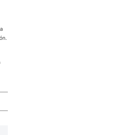
e
ta
ón.
n