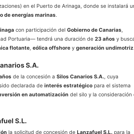
zaciones) en el Puerto de Arinaga, donde se instalará u
yo de energías marinas
.
inaga
con participación del
Gobierno de Canarias
,
idad Portuaria— tendrá una duración de
23 años
y busc
ica flotante
,
eólica offshore
y
generación undimotriz
Canarios S.A.
 años
de la concesión a
Silos Canarios S.A.
, cuya
 sido declarada de
interés estratégico
para el sistema
nversión en automatización
del silo y la consideración
fuel S.L.
ión
la solicitud de concesión de
Lanzafuel S.L.
para la