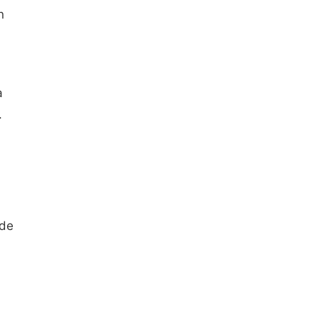
n
a
.
 de