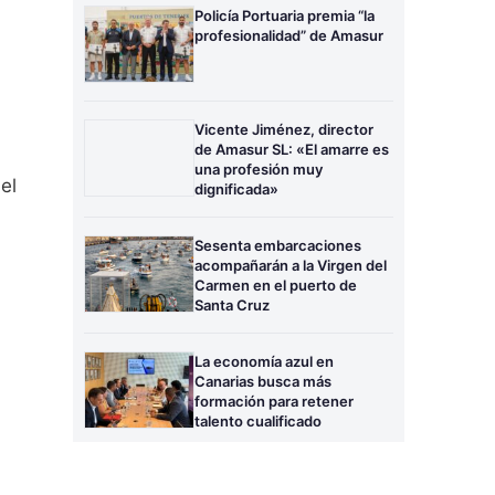
Policía Portuaria premia “la
profesionalidad” de Amasur
Vicente Jiménez, director
de Amasur SL: «El amarre es
una profesión muy
el
dignificada»
Sesenta embarcaciones
acompañarán a la Virgen del
Carmen en el puerto de
Santa Cruz
La economía azul en
Canarias busca más
formación para retener
talento cualificado