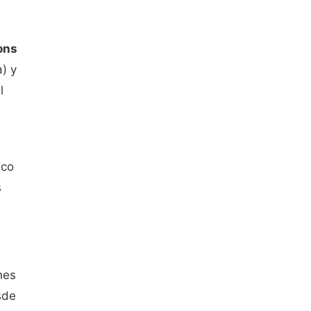
ons
) y
l
ico
s
nes
sde