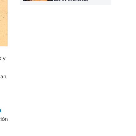
s y
han
s
ión