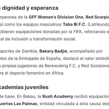
n dignidad y esperanza
campeonas de la
GFF Women’s Division One
,
Red Scorpi
así como los equipos masculinos
Taba Bi F.C.
(Latrikunda
ibieron equipaciones donadas por la FIFA, reforzando e
 de inclusión y transformación social.
 Deportes de Gambia,
Bakary Badjie
, acompañado por
tes de la Embajada de España, destacó el valor simból
as propias jugadoras de Berewuleng F.C. y Red Scorpion
ra el deporte femenino en África.
academias juveniles
rte base. En Bakau, la
Rush Academy
recibió equipacio
uertos Las Palmas
, entidad vinculada a esta causa de