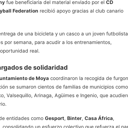
my
fue beneficiaria del material enviado por el
CD
yball Federation
recibió apoyo gracias al club canario
entrega de una bicicleta y un casco a un joven futbolista
ces por semana, para acudir a los entrenamientos,
oportunidad real.
argados de solidaridad
untamiento de Moya
coordinaron la recogida de furgo
cción se sumaron cientos de familias de municipios como
o, Valsequillo, Arinaga, Agüimes e Ingenio, que acudier
io.
 de entidades como
Gesport
,
Binter
,
Casa África
,
, consolidando un esfuerzo colectivo que refuerza el pa