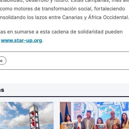
estabilidad, desarrollo y futuro. Estas campañas, más all
 como motores de transformación social, fortaleciendo
solidando los lazos entre Canarias y África Occidental
das en sumarse a esta cadena de solidaridad pueden
:
www.star-up.org
.
as
as