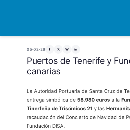
05·02·26
f
𝕏
W
in
Puertos de Tenerife y Fu
canarias
La Autoridad Portuaria de Santa Cruz de Ten
entrega simbólica de
58.980 euros
a la
Fun
Tinerfeña de Trisómicos 21
y las
Hermanit
recaudación del Concierto de Navidad de Pu
Fundación DISA.