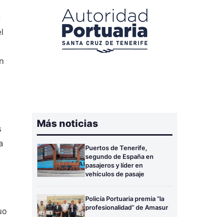
d
el
en
Más noticias
s
a
Puertos de Tenerife,
segundo de España en
pasajeros y líder en
vehículos de pasaje
Policía Portuaria premia “la
profesionalidad” de Amasur
uo