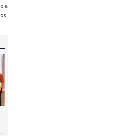
yo a
vos