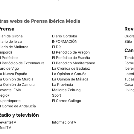
tras webs de Prensa Ibérica Media
Prensa
Rev
iari de Girona
Diario Córdoba
Cuor
iario de Ibiza
INFORMACIÓN
Stilo
iario de Mallorca
El Día
Can
mpordà
El Periódico de Aragón
l Periódico
El Periódico de España
Tend
l Periódico de Extremadura
El Periódico Mediterráneo
Fórm
aro de Vigo
La Crónica de Badajoz
Ibere
a Nueva España
La Opinión A Coruña
Loter
a Opinión de Murcia
La Opinión de Málaga
Tuca
a Opinión de Zamora
La Provincia
Casa
evante-EMV
Mallorca Zeitung
Livin
egio7
Sport
uperdeporte
El Correo Gallego
l Correo de Andalucía
Radio y televisión
evanteTV
InformacionTV
ediTV