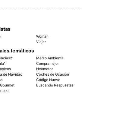
istas
e
Woman
Viajar
ales temáticos
encias21
Medio Ambiente
ula1
Compramejor
mpleos
Neomotor
ía de Navidad
Coches de Ocasión
sa
Código Nuevo
 Gourmet
Buscando Respuestas
g Ibiza