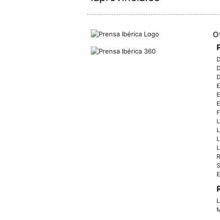
O
D
D
D
E
E
E
F
L
L
L
L
R
S
E
L
M