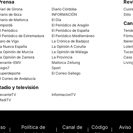
Prensa
Rev
iari de Girona
Diario Córdoba
Cuor
iario de Ibiza
INFORMACIÓN
Stilo
iario de Mallorca
El Día
Can
mpordà
El Periódico de Aragón
l Periódico
El Periódico de España
Tend
l Periódico de Extremadura
El Periódico Mediterráneo
Fórm
aro de Vigo
La Crónica de Badajoz
Ibere
a Nueva España
La Opinión A Coruña
Loter
a Opinión de Murcia
La Opinión de Málaga
Tuca
a Opinión de Zamora
La Provincia
Casa
evante-EMV
Mallorca Zeitung
Livin
egio7
Sport
uperdeporte
El Correo Gallego
l Correo de Andalucía
Radio y televisión
evanteTV
InformacionTV
ediTV
iso
Política de
Canal de
Código
Aviso