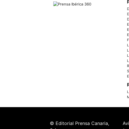
D
D
D
E
E
E
F
L
L
L
L
R
S
E
L
M
© Editorial Prensa Canaria,
Av