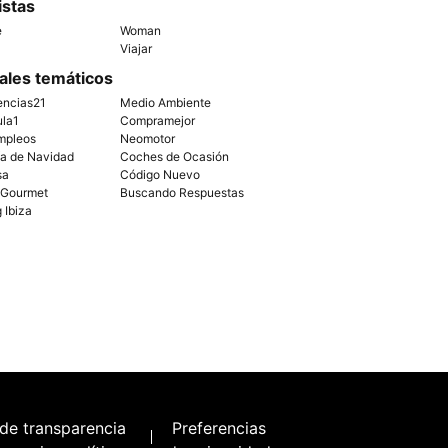
istas
e
Woman
Viajar
ales temáticos
encias21
Medio Ambiente
ula1
Compramejor
mpleos
Neomotor
ía de Navidad
Coches de Ocasión
sa
Código Nuevo
 Gourmet
Buscando Respuestas
g Ibiza
 de transparencia
Preferencias