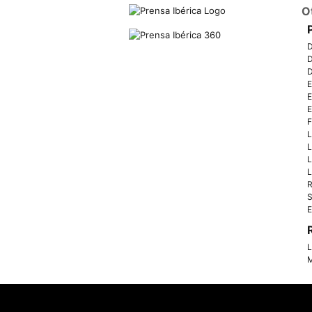
O
D
D
D
E
E
E
F
L
L
L
L
R
S
E
L
M