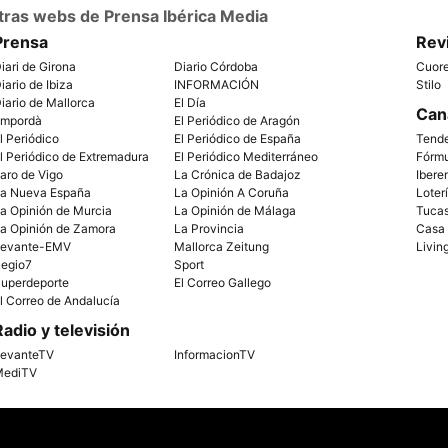
tras webs de Prensa Ibérica Media
Prensa
Rev
iari de Girona
Diario Córdoba
Cuor
iario de Ibiza
INFORMACIÓN
Stilo
iario de Mallorca
El Día
Can
mpordà
El Periódico de Aragón
l Periódico
El Periódico de España
Tend
l Periódico de Extremadura
El Periódico Mediterráneo
Fórm
aro de Vigo
La Crónica de Badajoz
Ibere
a Nueva España
La Opinión A Coruña
Loter
a Opinión de Murcia
La Opinión de Málaga
Tuca
a Opinión de Zamora
La Provincia
Casa
evante-EMV
Mallorca Zeitung
Livin
egio7
Sport
uperdeporte
El Correo Gallego
l Correo de Andalucía
Radio y televisión
evanteTV
InformacionTV
ediTV