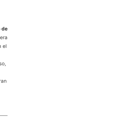
o de
 era
 el
so,
ran