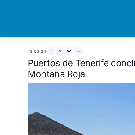
12·02·24
f
𝕏
W
in
Puertos de Tenerife concl
Montaña Roja