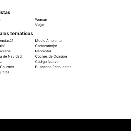
istas
e
Woman
Viajar
ales temáticos
encias21
Medio Ambiente
ula1
Compramejor
mpleos
Neomotor
ía de Navidad
Coches de Ocasión
sa
Código Nuevo
 Gourmet
Buscando Respuestas
g Ibiza