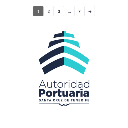
1
2
3
…
7
→