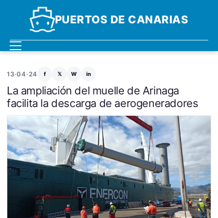
PUERTOS DE CANARIAS
13·04·24
f
𝕏
W
in
La ampliación del muelle de Arinaga
facilita la descarga de aerogeneradores