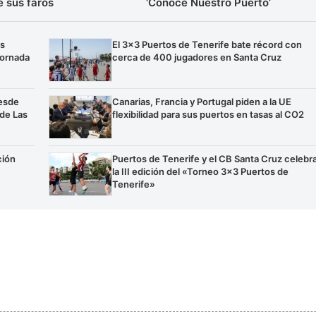
e sus faros
‘Conoce Nuestro Puerto’
os
El 3×3 Puertos de Tenerife bate récord con
jornada
cerca de 400 jugadores en Santa Cruz
esde
Canarias, Francia y Portugal piden a la UE
 de Las
flexibilidad para sus puertos en tasas al CO2
ción
Puertos de Tenerife y el CB Santa Cruz celebr
la III edición del «Torneo 3×3 Puertos de
Tenerife»