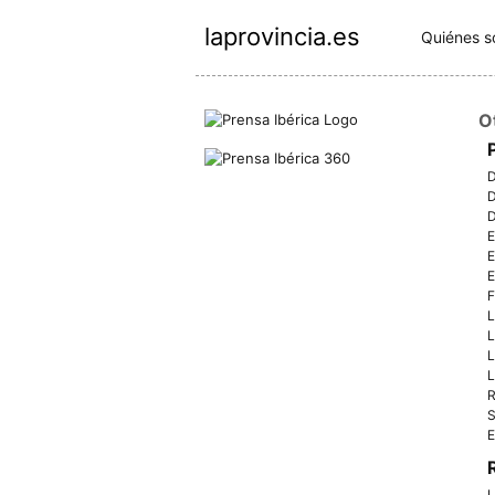
laprovincia.es
Quiénes 
O
D
D
D
E
E
E
F
L
L
L
L
R
S
E
L