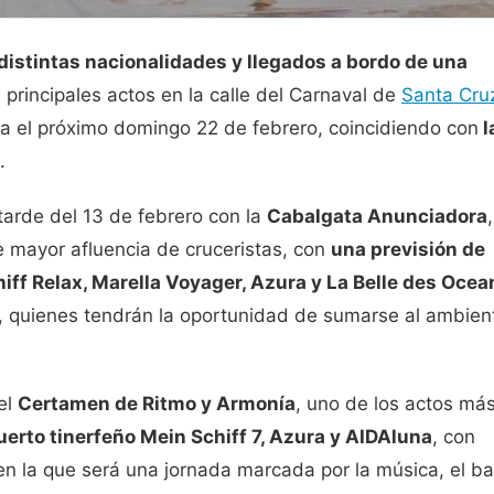
distintas nacionalidades y llegados a bordo de una
 principales actos en la calle del Carnaval de
Santa Cru
ta el próximo domingo 22 de febrero, coincidiendo con
l
.
 tarde del 13 de febrero con la
Cabalgata Anunciadora
,
e mayor afluencia de cruceristas, con
una previsión de
iff Relax
,
Marella Voyager
,
Azura
y
La Belle des Ocea
o, quienes tendrán la oportunidad de sumarse al ambien
el
Certamen de Ritmo y Armonía
, uno de los actos má
puerto tinerfeño
Mein Schiff 7
,
Azura
y
AIDAluna
, con
en la que será una jornada marcada por la música, el ba