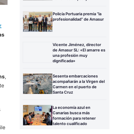
Policía Portuaria premia “la
profesionalidad” de Amasur
z
as
Vicente Jiménez, director
de Amasur SL: «El amarre es
una profesión muy
dignificada»
ns
,
Sesenta embarcaciones
acompañarán a la Virgen del
te
Carmen en el puerto de
Santa Cruz
La economía azul en
s
Canarias busca más
formación para retener
talento cualificado
ile