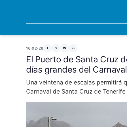
16·02·26
f
𝕏
W
in
El Puerto de Santa Cruz d
días grandes del Carnava
Una veintena de escalas permitirá qu
Carnaval de Santa Cruz de Tenerife e