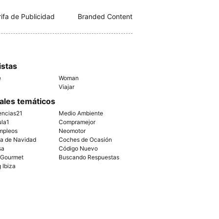
rifa de Publicidad
Branded Content
istas
e
Woman
Viajar
ales temáticos
encias21
Medio Ambiente
ula1
Compramejor
mpleos
Neomotor
ía de Navidad
Coches de Ocasión
sa
Código Nuevo
 Gourmet
Buscando Respuestas
g Ibiza