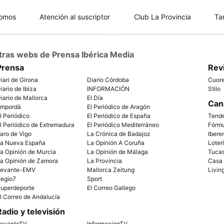
somos
Atención al suscriptor
Club La Provincia
Ta
tras webs de Prensa Ibérica Media
Prensa
Rev
iari de Girona
Diario Córdoba
Cuor
iario de Ibiza
INFORMACIÓN
Stilo
iario de Mallorca
El Día
Can
mpordà
El Periódico de Aragón
l Periódico
El Periódico de España
Tend
l Periódico de Extremadura
El Periódico Mediterráneo
Fórm
aro de Vigo
La Crónica de Badajoz
Ibere
a Nueva España
La Opinión A Coruña
Loter
a Opinión de Murcia
La Opinión de Málaga
Tuca
a Opinión de Zamora
La Provincia
Casa
evante-EMV
Mallorca Zeitung
Livin
egio7
Sport
uperdeporte
El Correo Gallego
l Correo de Andalucía
Radio y televisión
evanteTV
InformacionTV