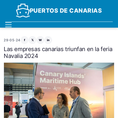
PUERTOS DE CANARIAS
29·05·24
f
𝕏
W
in
Las empresas canarias triunfan en la feria
Navalia 2024