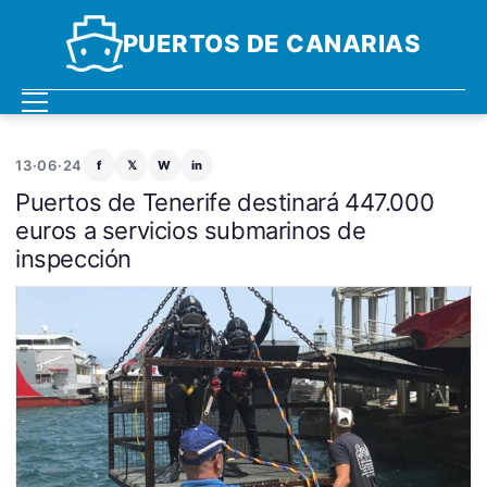
PUERTOS DE CANARIAS
13·06·24
f
𝕏
W
in
Puertos de Tenerife destinará 447.000
euros a servicios submarinos de
inspección