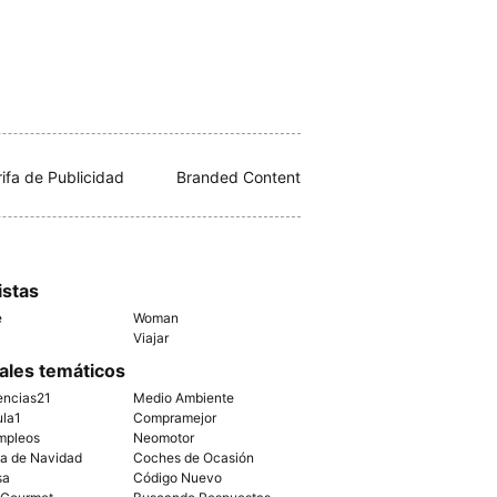
rifa de Publicidad
Branded Content
istas
e
Woman
Viajar
ales temáticos
encias21
Medio Ambiente
ula1
Compramejor
mpleos
Neomotor
ía de Navidad
Coches de Ocasión
sa
Código Nuevo