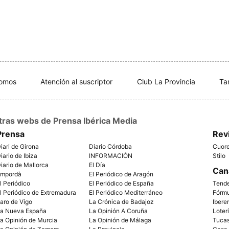
somos
Atención al suscriptor
Club La Provincia
Ta
tras webs de Prensa Ibérica Media
Prensa
Rev
iari de Girona
Diario Córdoba
Cuor
iario de Ibiza
INFORMACIÓN
Stilo
iario de Mallorca
El Día
Can
mpordà
El Periódico de Aragón
l Periódico
El Periódico de España
Tend
l Periódico de Extremadura
El Periódico Mediterráneo
Fórm
aro de Vigo
La Crónica de Badajoz
Ibere
a Nueva España
La Opinión A Coruña
Loter
a Opinión de Murcia
La Opinión de Málaga
Tuca