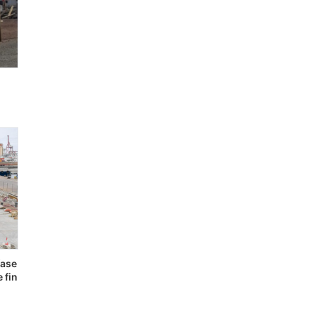
fase
 fin