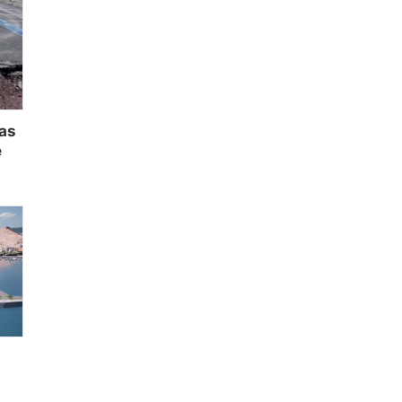
las
e
l