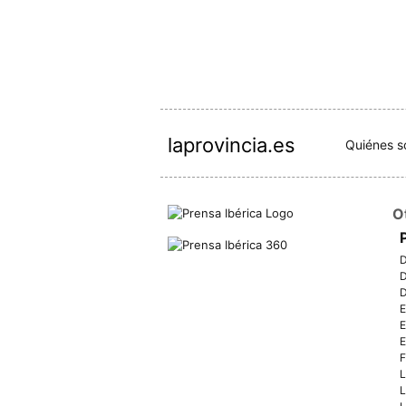
laprovincia.es
Quiénes 
O
D
D
D
E
E
E
F
L
L