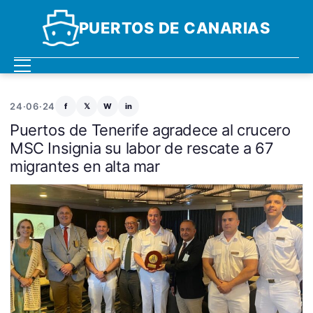
PUERTOS DE CANARIAS
24·06·24
f
𝕏
W
in
Puertos de Tenerife agradece al crucero
MSC Insignia su labor de rescate a 67
migrantes en alta mar