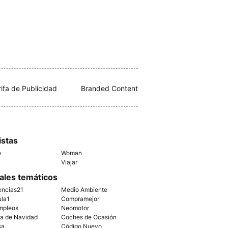
rifa de Publicidad
Branded Content
istas
e
Woman
Viajar
ales temáticos
encias21
Medio Ambiente
ula1
Compramejor
mpleos
Neomotor
ía de Navidad
Coches de Ocasión
sa
Código Nuevo