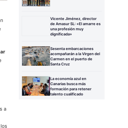
Vicente Jiménez, director
on
de Amasur SL: «El amarre es
e
una profesión muy
dignificada»
Sesenta embarcaciones
ar
acompañarán a la Virgen del
Carmen en el puerto de
e
Santa Cruz
La economía azul en
Canarias busca más
formación para retener
talento cualificado
s a
 los