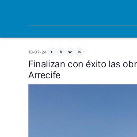
18·07·24
f
𝕏
W
in
Finalizan con éxito las o
Arrecife