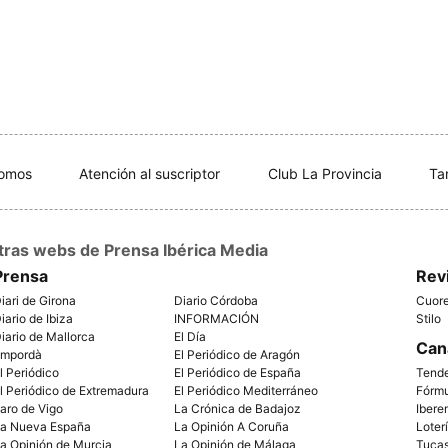
somos
Atención al suscriptor
Club La Provincia
Ta
tras webs de Prensa Ibérica Media
Prensa
Rev
iari de Girona
Diario Córdoba
Cuor
iario de Ibiza
INFORMACIÓN
Stilo
iario de Mallorca
El Día
Can
mpordà
El Periódico de Aragón
l Periódico
El Periódico de España
Tend
l Periódico de Extremadura
El Periódico Mediterráneo
Fórm
aro de Vigo
La Crónica de Badajoz
Ibere
a Nueva España
La Opinión A Coruña
Loter
a Opinión de Murcia
La Opinión de Málaga
Tuca