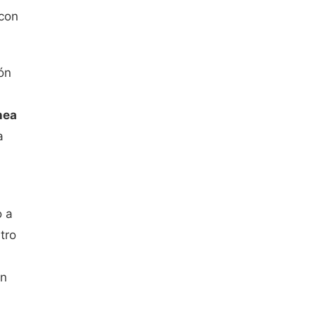
 con
ón
nea
a
o a
tro
en