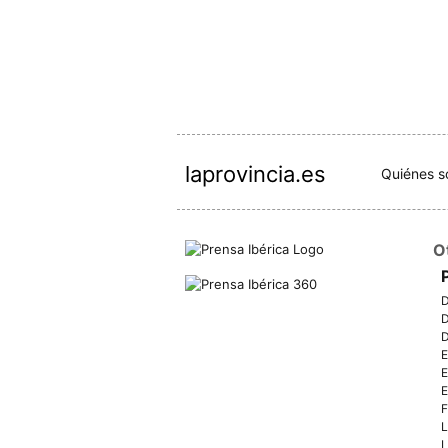
laprovincia.es
Quiénes 
O
D
D
D
E
E
E
F
L
L