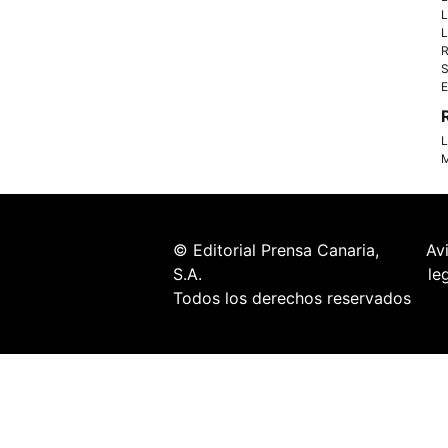
L
L
R
S
E
L
M
© Editorial Prensa Canaria,
Av
S.A.
le
Todos los derechos reservados