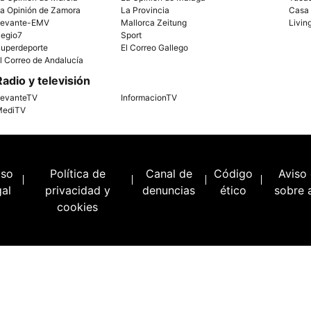
a Opinión de Zamora
La Provincia
Casa
evante-EMV
Mallorca Zeitung
Livin
egio7
Sport
uperdeporte
El Correo Gallego
l Correo de Andalucía
Radio y televisión
evanteTV
InformacionTV
ediTV
iso
Política de
Canal de
Código
Aviso
gal
privacidad y
denuncias
ético
sobre 
cookies