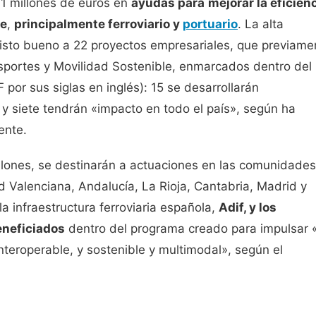
1 millones de euros en
ayudas para
mejorar la eficien
te
,
principalmente ferroviario y
portuario
. La alta
visto bueno a 22 proyectos empresariales, que previame
nsportes y Movilidad Sostenible, enmarcados dentro del
or sus siglas en inglés): 15 se desarrollarán
 y siete tendrán «impacto en todo el país», según ha
ente.
llones, se destinarán a actuaciones en las comunidades
Valenciana, Andalucía, La Rioja, Cantabria, Madrid y
la infraestructura ferroviaria española,
Adif, y los
eneficiados
dentro del programa creado para impulsar 
interoperable, y sostenible y multimodal», según el