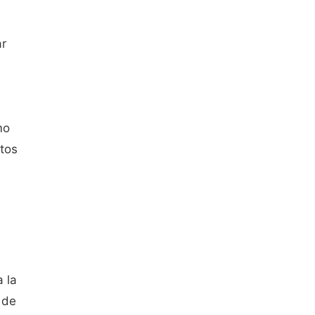
ar
mo
rtos
 la
 de