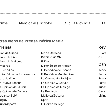
somos
Atención al suscriptor
Club La Provincia
Ta
tras webs de Prensa Ibérica Media
Prensa
Rev
iari de Girona
Diario Córdoba
Cuor
iario de Ibiza
INFORMACIÓN
Stilo
iario de Mallorca
El Día
Can
mpordà
El Periódico de Aragón
l Periódico
El Periódico de España
Tend
l Periódico de Extremadura
El Periódico Mediterráneo
Fórm
aro de Vigo
La Crónica de Badajoz
Ibere
a Nueva España
La Opinión A Coruña
Loter
a Opinión de Murcia
La Opinión de Málaga
Tuca
a Opinión de Zamora
La Provincia
Casa
evante-EMV
Mallorca Zeitung
Livin
egio7
Sport
uperdeporte
El Correo Gallego