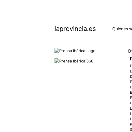
laprovincia.es
Quiénes 
O
D
D
D
E
E
E
F
L
L
L
L
R
S