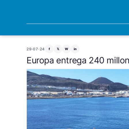
29·07·24
f
𝕏
W
in
Europa entrega 240 millon