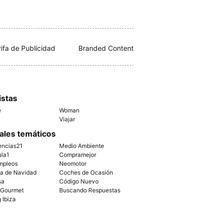
rifa de Publicidad
Branded Content
istas
e
Woman
Viajar
ales temáticos
encias21
Medio Ambiente
ula1
Compramejor
mpleos
Neomotor
ía de Navidad
Coches de Ocasión
sa
Código Nuevo
 Gourmet
Buscando Respuestas
g Ibiza