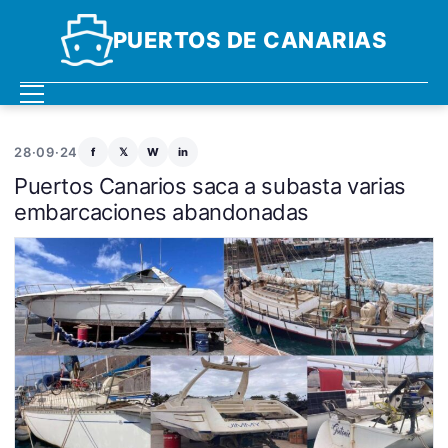
PUERTOS DE CANARIAS
28·09·24
f
𝕏
W
in
Puertos Canarios saca a subasta varias
embarcaciones abandonadas