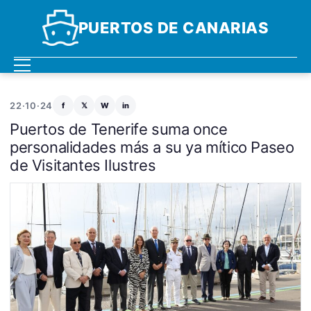
PUERTOS DE CANARIAS
22·10·24
f
𝕏
W
in
Puertos de Tenerife suma once
personalidades más a su ya mítico Paseo
de Visitantes Ilustres