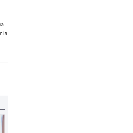
úa
 la