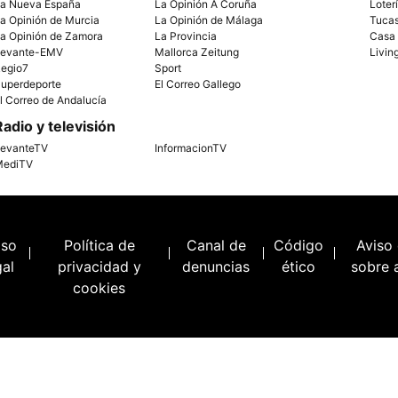
a Nueva España
La Opinión A Coruña
Loter
a Opinión de Murcia
La Opinión de Málaga
Tuca
a Opinión de Zamora
La Provincia
Casa
evante-EMV
Mallorca Zeitung
Livin
egio7
Sport
uperdeporte
El Correo Gallego
l Correo de Andalucía
Radio y televisión
evanteTV
InformacionTV
ediTV
iso
Política de
Canal de
Código
Aviso
gal
privacidad y
denuncias
ético
sobre 
cookies