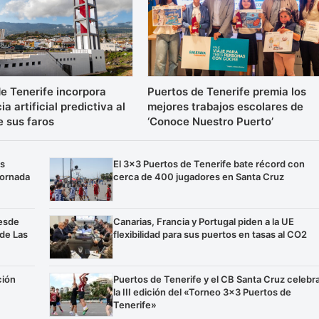
e Tenerife incorpora
Puertos de Tenerife premia los
ia artificial predictiva al
mejores trabajos escolares de
e sus faros
‘Conoce Nuestro Puerto’
os
El 3×3 Puertos de Tenerife bate récord con
jornada
cerca de 400 jugadores en Santa Cruz
esde
Canarias, Francia y Portugal piden a la UE
 de Las
flexibilidad para sus puertos en tasas al CO2
ción
Puertos de Tenerife y el CB Santa Cruz celebr
la III edición del «Torneo 3×3 Puertos de
Tenerife»