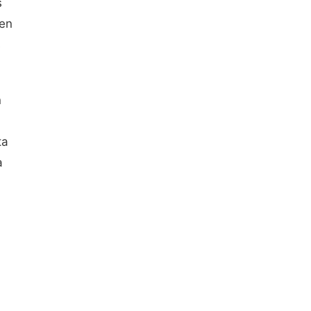
s
 en
s
n
ta
a