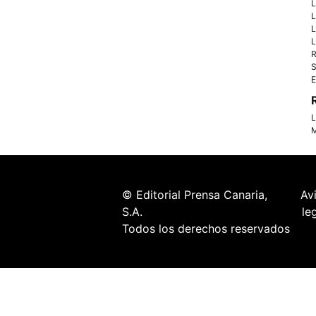
L
L
L
L
R
S
E
L
M
© Editorial Prensa Canaria,
Av
S.A.
le
Todos los derechos reservados