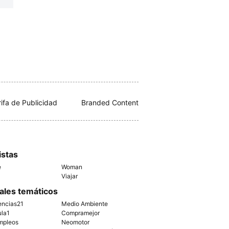
rifa de Publicidad
Branded Content
istas
e
Woman
Viajar
ales temáticos
encias21
Medio Ambiente
ula1
Compramejor
mpleos
Neomotor