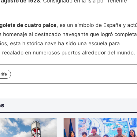
e agosto de 1928
. Consignado en la isla por Tenerife
goleta de cuatro palos
, es un símbolo de España y act
e homenaje al destacado navegante que logró completar
ños, esta histórica nave ha sido una escuela para
ha recalado en numerosos puertos alrededor del mundo.
rife
as