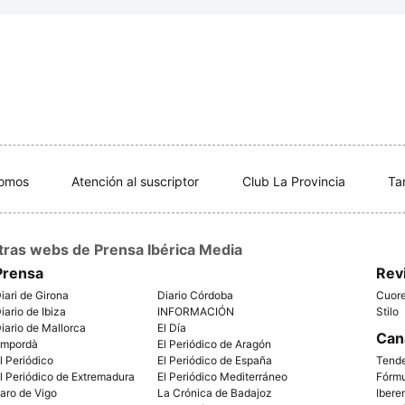
somos
Atención al suscriptor
Club La Provincia
Ta
tras webs de Prensa Ibérica Media
Prensa
Rev
iari de Girona
Diario Córdoba
Cuor
iario de Ibiza
INFORMACIÓN
Stilo
iario de Mallorca
El Día
Can
mpordà
El Periódico de Aragón
l Periódico
El Periódico de España
Tend
l Periódico de Extremadura
El Periódico Mediterráneo
Fórm
aro de Vigo
La Crónica de Badajoz
Ibere