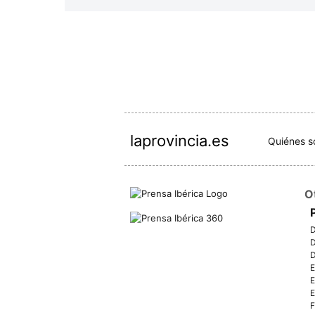
laprovincia.es
Quiénes 
O
D
D
D
E
E
E
F