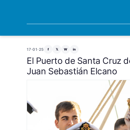
17·01·25
f
𝕏
W
in
El Puerto de Santa Cruz de
Juan Sebastián Elcano