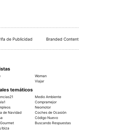
rifa de Publicidad
Branded Content
istas
e
Woman
Viajar
ales temáticos
encias21
Medio Ambiente
ula1
Compramejor
mpleos
Neomotor
ía de Navidad
Coches de Ocasión
sa
Código Nuevo
 Gourmet
Buscando Respuestas
g Ibiza