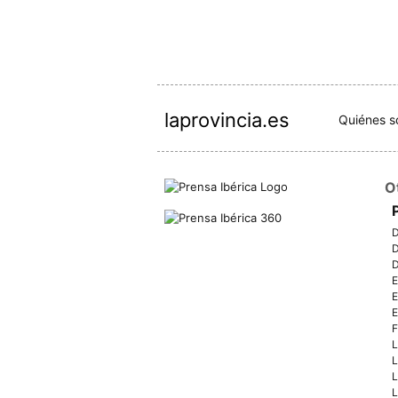
laprovincia.es
Quiénes 
O
D
D
D
E
E
E
F
L
L
L
L