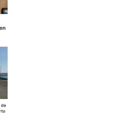
 en
s de
rto