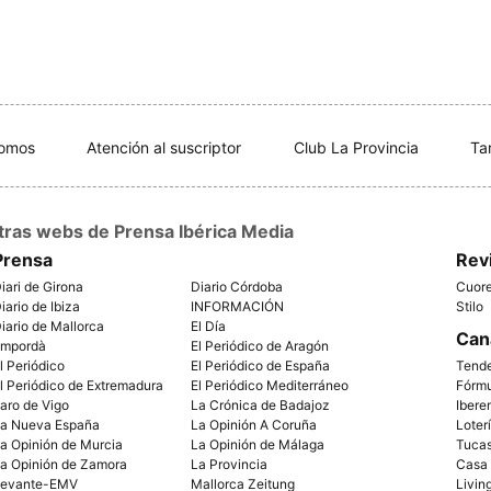
somos
Atención al suscriptor
Club La Provincia
Ta
tras webs de Prensa Ibérica Media
Prensa
Rev
iari de Girona
Diario Córdoba
Cuor
iario de Ibiza
INFORMACIÓN
Stilo
iario de Mallorca
El Día
Can
mpordà
El Periódico de Aragón
l Periódico
El Periódico de España
Tend
l Periódico de Extremadura
El Periódico Mediterráneo
Fórm
aro de Vigo
La Crónica de Badajoz
Ibere
a Nueva España
La Opinión A Coruña
Loter
a Opinión de Murcia
La Opinión de Málaga
Tuca
a Opinión de Zamora
La Provincia
Casa
evante-EMV
Mallorca Zeitung
Livin