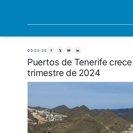
09·05·24
f
𝕏
W
in
Puertos de Tenerife crece
trimestre de 2024