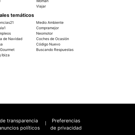
e
Woman
Viajar
ales temáticos
encias21
Medio Ambiente
ula1
Compramejor
mpleos
Neomotor
ía de Navidad
Coches de Ocasión
sa
Código Nuevo
 Gourmet
Buscando Respuestas
g Ibiza
 de transparencia
Preferencias
anuncios políticos
de privacidad