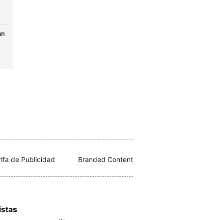
an
rifa de Publicidad
Branded Content
istas