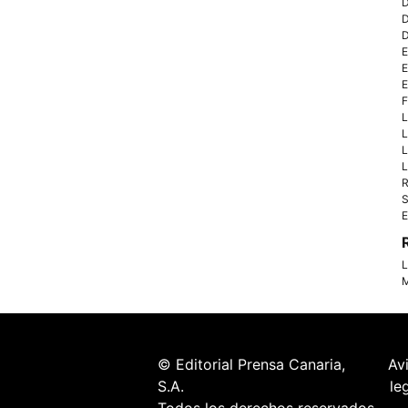
D
D
D
E
E
E
F
L
L
L
L
R
S
E
L
M
© Editorial Prensa Canaria,
Av
S.A.
le