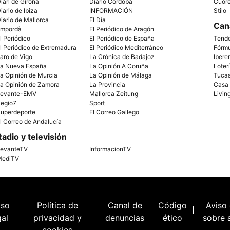
iari de Girona
Diario Córdoba
Cuor
iario de Ibiza
INFORMACIÓN
Stilo
iario de Mallorca
El Día
Can
mpordà
El Periódico de Aragón
l Periódico
El Periódico de España
Tend
l Periódico de Extremadura
El Periódico Mediterráneo
Fórm
aro de Vigo
La Crónica de Badajoz
Ibere
a Nueva España
La Opinión A Coruña
Loter
a Opinión de Murcia
La Opinión de Málaga
Tuca
a Opinión de Zamora
La Provincia
Casa
evante-EMV
Mallorca Zeitung
Livin
egio7
Sport
uperdeporte
El Correo Gallego
l Correo de Andalucía
Radio y televisión
evanteTV
InformacionTV
ediTV
iso
Política de
Canal de
Código
Aviso
gal
privacidad y
denuncias
ético
sobre 