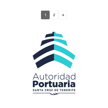
1
2
→