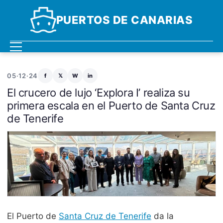
PUERTOS DE CANARIAS
05·12·24
f
𝕏
W
in
El crucero de lujo ‘Explora I’ realiza su
primera escala en el Puerto de Santa Cruz
de Tenerife
El Puerto de
Santa Cruz de Tenerife
da la