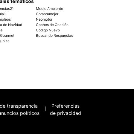
ales temáticos
encias21
Medio Ambiente
ula1
Compramejor
mpleos
Neomotor
ía de Navidad
Coches de Ocasión
sa
Código Nuevo
 Gourmet
Buscando Respuestas
g Ibiza
 de transparencia
Preferencias
anuncios políticos
de privacidad