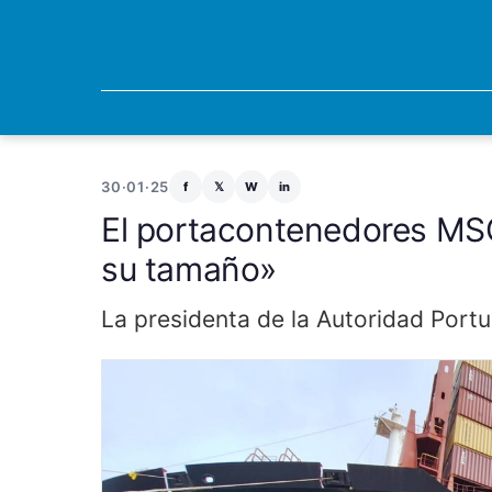
30·01·25
f
𝕏
W
in
El portacontenedores MSC
su tamaño»
La presidenta de la Autoridad Portua