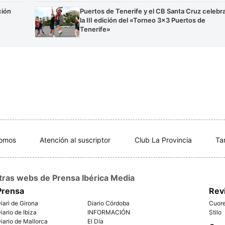
ción
Puertos de Tenerife y el CB Santa Cruz celebr
la III edición del «Torneo 3×3 Puertos de
Tenerife»
somos
Atención al suscriptor
Club La Provincia
Ta
tras webs de Prensa Ibérica Media
Prensa
Rev
iari de Girona
Diario Córdoba
Cuor
iario de Ibiza
INFORMACIÓN
Stilo
iario de Mallorca
El Día