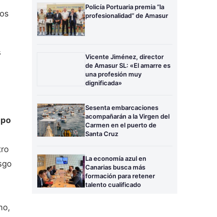
Policía Portuaria premia “la
los
profesionalidad” de Amasur
s
Vicente Jiménez, director
de Amasur SL: «El amarre es
una profesión muy
dignificada»
Sesenta embarcaciones
acompañarán a la Virgen del
ipo
Carmen en el puerto de
Santa Cruz
tro
La economía azul en
sgo
Canarias busca más
formación para retener
talento cualificado
mo,