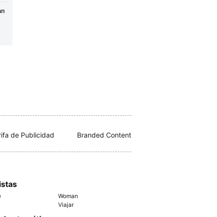
an
rifa de Publicidad
Branded Content
istas
e
Woman
Viajar