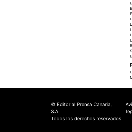
E
E
E
F
L
L
L
L
R
S
E
L
M
© Editorial Prensa Canaria,
Av
S.A.
le
Todos los derechos reservados