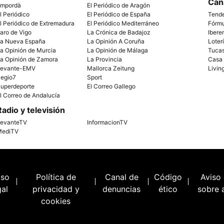
Can
mpordà
El Periódico de Aragón
l Periódico
El Periódico de España
Tend
l Periódico de Extremadura
El Periódico Mediterráneo
Fórm
aro de Vigo
La Crónica de Badajoz
Ibere
a Nueva España
La Opinión A Coruña
Loter
a Opinión de Murcia
La Opinión de Málaga
Tuca
a Opinión de Zamora
La Provincia
Casa
evante-EMV
Mallorca Zeitung
Livin
egio7
Sport
uperdeporte
El Correo Gallego
l Correo de Andalucía
Radio y televisión
evanteTV
InformacionTV
ediTV
iso
Política de
Canal de
Código
Aviso
gal
privacidad y
denuncias
ético
sobre 
cookies