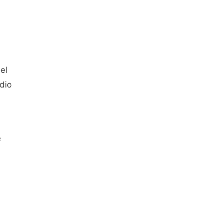
el
dio
e