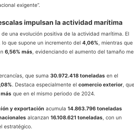
cional exigente”.
calas impulsan la actividad marítima
de una evolución positiva de la actividad marítima. El
, lo que supone un incremento del
4,06%
, mientras que 
un
6,56% más
, evidenciando el aumento del tamaño me
 mercancías, que suma
30.972.418 toneladas
en el
,08%
. Destaca especialmente el
comercio exterior
, qu
 más
que en el mismo periodo de 2024.
ión y exportación
acumula
14.863.796 toneladas
rnacionales
alcanzan
16.108.621 toneladas
, con un
l estratégico.