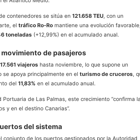
n el Atlántico Medio.
 de contenedores se sitúa en
121.658 TEU
, con un
arte, el
tráfico Ro-Ro
mantiene una evolución favorable
46 toneladas
(+12,99%) en el acumulado anual.
l movimiento de pasajeros
117.561 viajeros
hasta noviembre, lo que supone un
o se apoya principalmente en el
turismo de cruceros
, 
nto del
11,83%
en el acumulado anual.
 Portuaria de Las Palmas, este crecimiento “confirma l
s y en el destino Canarias”.
puertos del sistema
n el conjunto de los puertos gestionados por la Autoridad