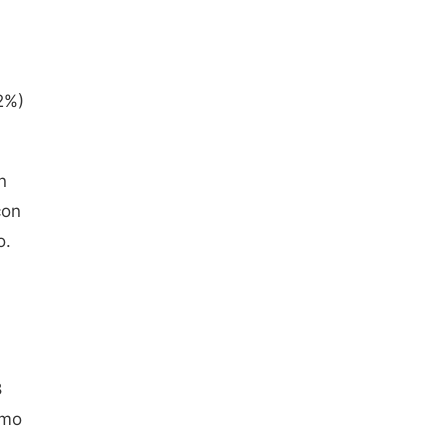
2%)
n
con
o.
8
omo