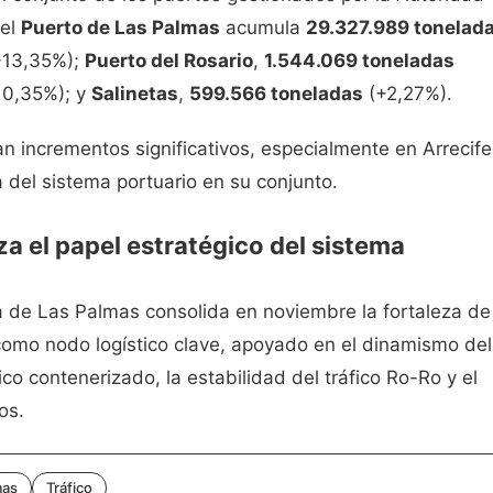
 el
Puerto de Las Palmas
acumula
29.327.989 tonelad
13,35%);
Puerto del Rosario
,
1.544.069 toneladas
0,35%); y
Salinetas
,
599.566 toneladas
(+2,27%).
n incrementos significativos, especialmente en Arrecife
a del sistema portuario en su conjunto.
za el papel estratégico del sistema
a de Las Palmas consolida en noviembre la fortaleza de
l como nodo logístico clave, apoyado en el dinamismo del
fico contenerizado, la estabilidad del tráfico Ro-Ro y el
os.
mas
Tráfico