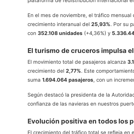
plataforma de redistribución internacional e
En el mes de noviembre, el tráfico mensual
crecimiento interanual del
25,93%
. Por su p
con
352.108 unidades
(+4,36%) y
5.336.4
El turismo de cruceros impulsa e
El movimiento total de pasajeros alcanza
3.
crecimiento del
2,77%
. Este comportamient
suma
1.694.064 pasajeros
, con un increme
Según destacó la presidenta de la Autoridad
confianza de las navieras en nuestros puerto
Evolución positiva en todos los 
El crecimiento del tráfico total se refleja e