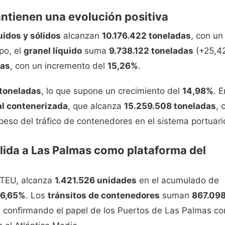
ntienen una evolución positiva
uidos y sólidos
alcanzan
10.176.422 toneladas
, con un
po, el
granel líquido
suma
9.738.122 toneladas
(+25,4
das
, con un incremento del
15,26%
.
toneladas
, lo que supone un crecimiento del
14,98%
. E
l contenerizada
, que alcanza
15.259.508 toneladas
, 
peso del tráfico de contenedores en el sistema portuari
lida a Las Palmas como plataforma del
 TEU, alcanza
1.421.526 unidades
en el acumulado de
16,65%
. Los
tránsitos de contenedores
suman
867.09
, confirmando el papel de los Puertos de Las Palmas c