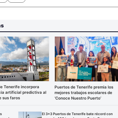
as
e Tenerife incorpora
Puertos de Tenerife premia los
ia artificial predictiva al
mejores trabajos escolares de
e sus faros
‘Conoce Nuestro Puerto’
os
El 3×3 Puertos de Tenerife bate récord con