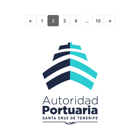
←
1
2
3
4
…
10
→