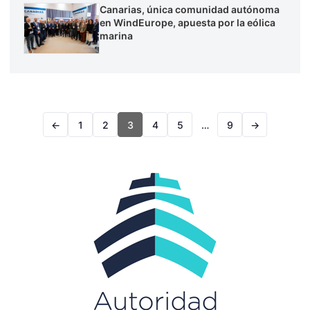
Canarias, única comunidad autónoma
en WindEurope, apuesta por la eólica
marina
←
1
2
3
4
5
…
9
→